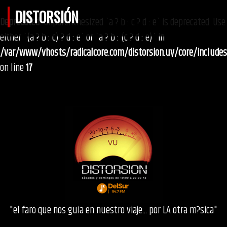
DISTORSIÓN
Deprecated
: Unparenthesized `a ? b : c ? d : e` is deprecated. Use
either `(a ? b : c) ? d : e` or `a ? b : (c ? d : e)` in
/var/www/vhosts/radicalcore.com/distorsion.uy/core/include
on line
17
"el faro que nos guia en nuestro viaje... por LA otra m?sica"