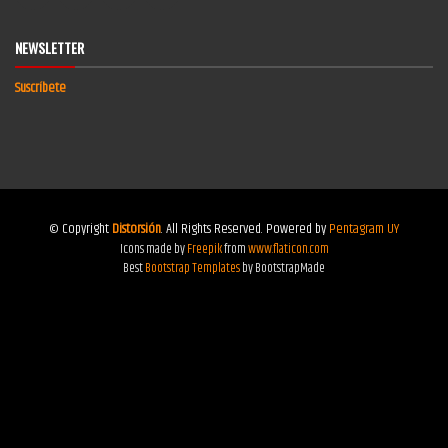
NEWSLETTER
Suscríbete
© Copyright
Distorsión
. All Rights Reserved. Powered by
Pentagram UY
Icons made by
Freepik
from
www.flaticon.com
Best
Bootstrap Templates
by BootstrapMade