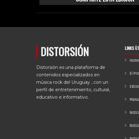
DISTORSIÓN
LINKS Ù
Home
Distorsión es una plataforma de
El Pr
contenidos especializados en
música rock del Uruguay , con un
Edici
perfil de entretenimiento, cultural,
educativo e informativo.
Manual
Notici
Notic
Notic