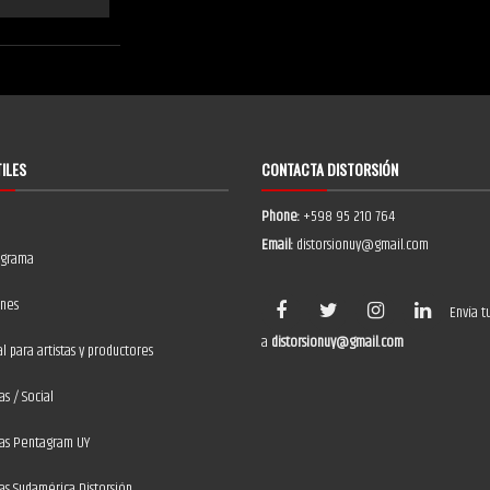
TILES
CONTACTA DISTORSIÓN
Phone:
+598 95 210 764
Email:
distorsionuy@gmail.com
ograma
ones
Envía t
a
distorsionuy@gmail.com
 para artistas y productores
as / Social
ias Pentagram UY
ias Sudamérica Distorsión