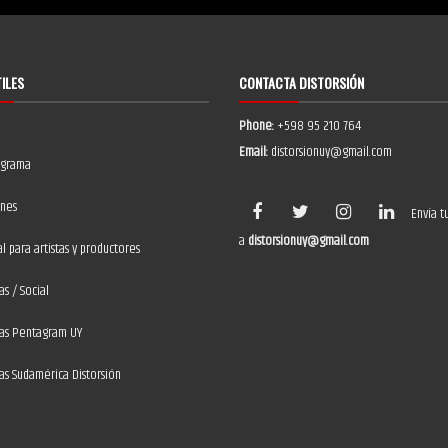
TILES
CONTACTA DISTORSIÓN
Phone:
+598 95 210 764
Email:
distorsionuy@gmail.com
ograma
ones
Envía t
a
distorsionuy@gmail.com
 para artistas y productores
as / Social
ias Pentagram UY
ias Sudamérica Distorsión