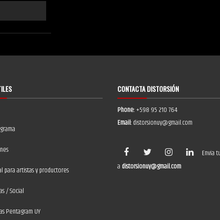
TILES
CONTACTA DISTORSIÓN
Phone:
+598 95 210 764
Email:
distorsionuy@gmail.com
ograma
ones
Envía t
a
distorsionuy@gmail.com
 para artistas y productores
as / Social
ias Pentagram UY