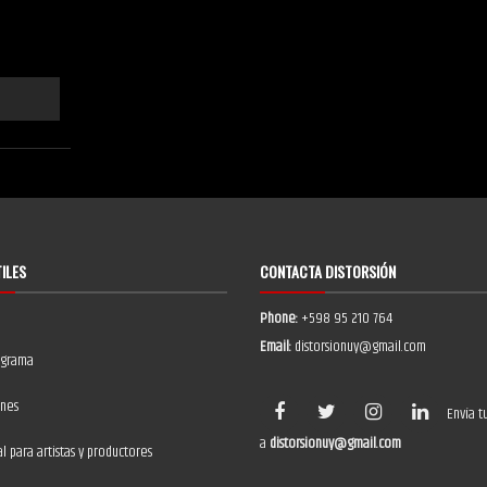
TILES
CONTACTA DISTORSIÓN
Phone:
+598 95 210 764
Email:
distorsionuy@gmail.com
ograma
ones
Envía t
a
distorsionuy@gmail.com
 para artistas y productores