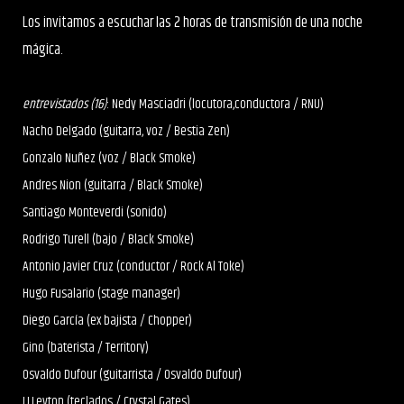
Los invitamos a escuchar las 2 horas de transmisión de una noche
mágica.
entrevistados (16)
: Nedy Masciadri (locutora,conductora / RNU)
Nacho Delgado (guitarra, voz / Bestia Zen)
Gonzalo Nuñez (voz / Black Smoke)
Andres Nion (guitarra / Black Smoke)
Santiago Monteverdi (sonido)
Rodrigo Turell (bajo / Black Smoke)
Antonio Javier Cruz (conductor / Rock Al Toke)
Hugo Fusalario (stage manager)
Diego García (ex bajista / Chopper)
Gino (baterista / Territory)
Osvaldo Dufour (guitarrista / Osvaldo Dufour)
J.J.Leyton (teclados / Crystal Gates)