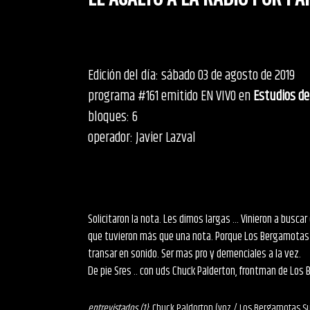
Edición del día: sábado 03 de agosto de 2019
programa #161 emitido EN VIVO en
Estudios de
bloques: 6
operador: Javier Lazval
Solicitaron la nota. Les dimos largas ... Vinieron a buscar 
que tuvieron más que una nota. Porque Los Bergamotas S
transar en sonido. Ser mas pro y demenciales a la vez.
De pie Sres .. con uds Chuck Palderton, frontman de Los
entrevistados (1)
: Chuck Paldorton (voz / Los Bergamotas S