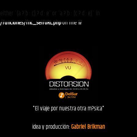
her `(a ? b : c) ? d : e` or `a ? b : (c ? d : e)` in
s/funciones/fnc_selfURL.php
on line
17
"El viaje por nuestra otra m?sica"
idea y producción:
Gabriel Brikman