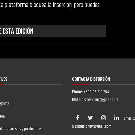
 la plataforma bloquea la inserción, pero puedes
 ESTA EDICIÓN
TILES
CONTACTA DISTORSIÓN
Phone:
+598 95 210 764
Email:
distorsionuy@gmail.com
ograma
ones
Envía t
a
distorsionuy@gmail.com
 para artistas y productores