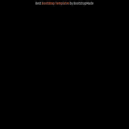
Best
Bootstrap Templates
by BootstrapMade