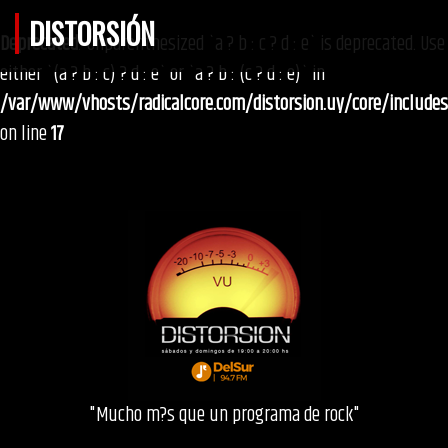
DISTORSIÓN
Deprecated
: Unparenthesized `a ? b : c ? d : e` is deprecated. Use
either `(a ? b : c) ? d : e` or `a ? b : (c ? d : e)` in
/var/www/vhosts/radicalcore.com/distorsion.uy/core/include
on line
17
"Mucho m?s que un programa de rock"