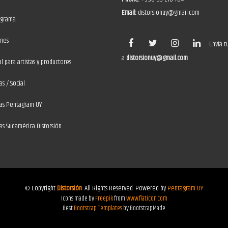
Email:
distorsionuy@gmail.com
ograma
ones
Envía t
a
distorsionuy@gmail.com
 para artistas y productores
as / Social
ias Pentagram UY
ias Sudamérica Distorsión
© Copyright
Distorsión
. All Rights Reserved. Powered by
Pentagram UY
Icons made by
Freepik
from
www.flaticon.com
Best
Bootstrap Templates
by BootstrapMade