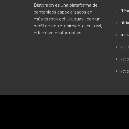
Distorsión es una plataforma de
El Pr
contenidos especializados en
música rock del Uruguay , con un
Edici
perfil de entretenimiento, cultural,
educativo e informativo.
Manual
Notici
Notic
Notic