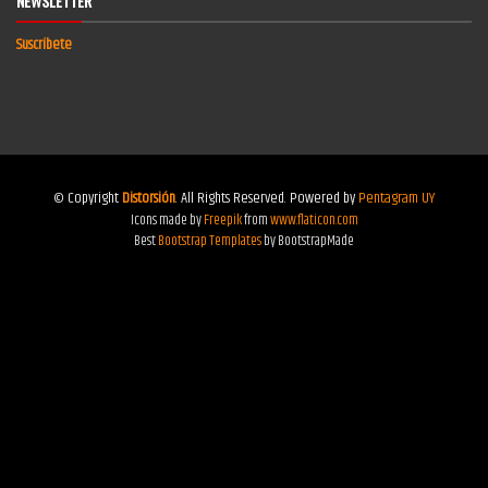
NEWSLETTER
Suscríbete
© Copyright
Distorsión
. All Rights Reserved. Powered by
Pentagram UY
Icons made by
Freepik
from
www.flaticon.com
Best
Bootstrap Templates
by BootstrapMade