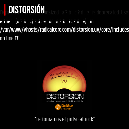
DISTORSIÓN
Deprecated
: Unparenthesized `a ? b : c ? d : e` is deprecated. Use
either `(a ? b : c) ? d : e` or `a ? b : (c ? d : e)` in
/var/www/vhosts/radicalcore.com/distorsion.uy/core/include
on line
17
"Le tomamos el pulso al rock"