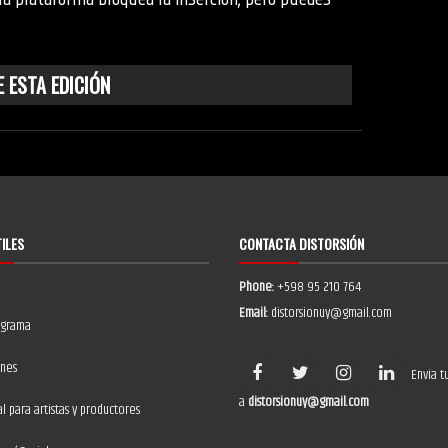
 ESTA EDICIÓN
TILES
CONTACTA DISTORSIÓN
Phone:
+598 95 210 764
Email:
distorsionuy@gmail.com
ograma
ones
Envía t
a
distorsionuy@gmail.com
 para artistas y productores