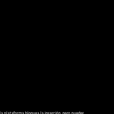
 la plataforma bloquea la inserción, pero puedes