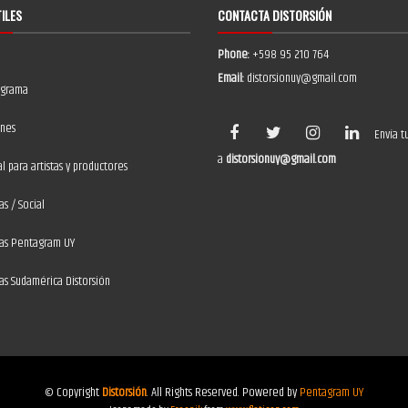
TILES
CONTACTA DISTORSIÓN
Phone:
+598 95 210 764
Email:
distorsionuy@gmail.com
ograma
ones
Envía t
a
distorsionuy@gmail.com
 para artistas y productores
as / Social
ias Pentagram UY
ias Sudamérica Distorsión
© Copyright
Distorsión
. All Rights Reserved. Powered by
Pentagram UY